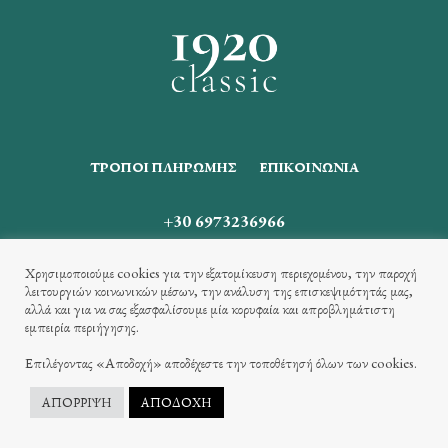
ΤΡΌΠΟΙ ΠΛΗΡΩΜΉΣ
ΕΠΙΚΟΙΝΩΝΊΑ
+30 6973236966
skalogerakos@gmail.com
Χρησιμοποιούμε cookies για την εξατομίκευση περιεχομένου, την παροχή
λειτουργιών κοινωνικών μέσων, την ανάλυση της επισκεψιμότητάς μας,
αλλά και για να σας εξασφαλίσουμε μία κορυφαία και απροβλημάτιστη
εμπειρία περιήγησης.
Επιλέγοντας «Αποδοχή» αποδέχεστε την τοποθέτησή όλων των cookies.
Copyright © 2023 - 2026 1920 Classic |
ΑΠΟΡΡΙΨΗ
ΑΠΟΔΟΧΗ